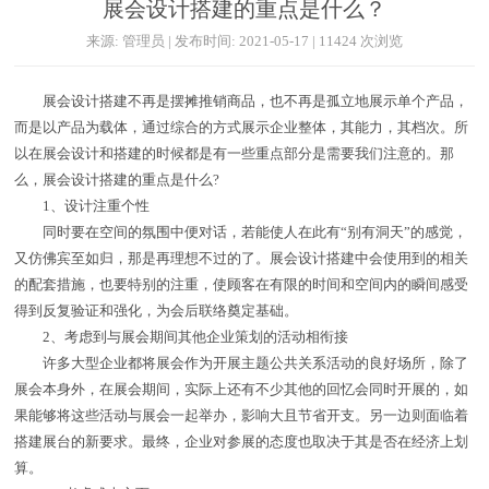
展会设计搭建的重点是什么？
来源: 管理员 | 发布时间: 2021-05-17 | 11424 次浏览
展会设计搭建不再是摆摊推销商品，也不再是孤立地展示单个产品，
而是以产品为载体，通过综合的方式展示企业整体，其能力，其档次。所
以在展会设计和搭建的时候都是有一些重点部分是需要我们注意的。那
么，展会设计搭建的重点是什么?
1、设计注重个性
同时要在空间的氛围中便对话，若能使人在此有“别有洞天”的感觉，
又仿佛宾至如归，那是再理想不过的了。展会设计搭建中会使用到的相关
的配套措施，也要特别的注重，使顾客在有限的时间和空间内的瞬间感受
得到反复验证和强化，为会后联络奠定基础。
2、考虑到与展会期间其他企业策划的活动相衔接
许多大型企业都将展会作为开展主题公共关系活动的良好场所，除了
展会本身外，在展会期间，实际上还有不少其他的回忆会同时开展的，如
果能够将这些活动与展会一起举办，影响大且节省开支。另一边则面临着
搭建展台的新要求。最终，企业对参展的态度也取决于其是否在经济上划
算。