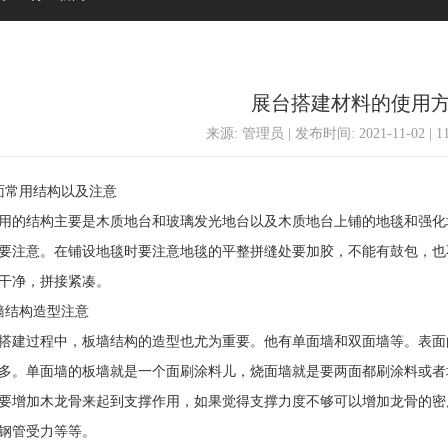
展台搭建材料的使用
来源: 管理员 | 发布时间: 2021-11-02 | 
常用结构以及注意
的结构主要是木质地台和玻璃发光地台以及木质地台上铺的地毯和强化
要注意。在铺设地毯时要注意地毯的平整拼缝处要加胶，不能有鼓包，也
干净，拼接紧凑。
结构造型注意
建过程中，板墙结构的造型也尤为重要。他有单面墙和双面墙等。表面
多。单面墙的板墙就是一个面刷涂料儿，烧面墙就是要两面都刷涂料或者
要增加木龙骨来起到支撑作用，如果觉得支撑力度不够可以增加龙骨的密
钢管受力等等。